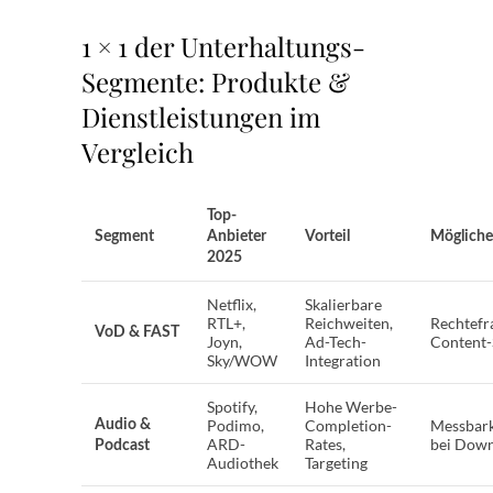
1 × 1 der Unterhaltungs-
Segmente: Produkte &
Dienstleistungen im
Vergleich
Top-
Segment
Anbieter
Vorteil
Mögliche 
2025
Netflix,
Skalierbare
RTL+,
Reichweiten,
Rechtefr
VoD & FAST
Joyn,
Ad-Tech-
Content-
Sky/WOW
Integration
Spotify,
Hohe Werbe-
Podimo,
Completion-
Messbark
Audio &
ARD-
Rates,
bei Dow
Podcast
Audiothek
Targeting