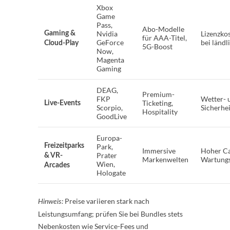
Xbox
Game
Pass,
Abo-Modelle
Nvidia
Lizenzkos
Gaming &
für AAA-Titel,
GeForce
bei länd
Cloud-Play
5G-Boost
Now,
Magenta
Gaming
DEAG,
Premium-
FKP
Wetter- 
Ticketing,
Live-Events
Scorpio,
Sicherhei
Hospitality
GoodLive
Europa-
Freizeitparks
Park,
Immersive
Hoher Ca
Prater
& VR-
Markenwelten
Wartung
Wien,
Arcades
Hologate
Preise variieren stark nach
Hinweis:
Leistungsumfang; prüfen Sie bei Bundles stets
Nebenkosten wie Service-Fees und