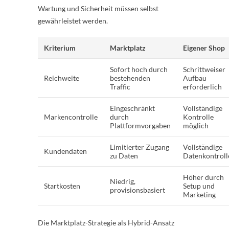
Wartung und Sicherheit müssen selbst
gewährleistet werden.
Kriterium
Marktplatz
Eigener Shop
Sofort hoch durch
Schrittweiser
Reichweite
bestehenden
Aufbau
Traffic
erforderlich
Eingeschränkt
Vollständige
Markencontrolle
durch
Kontrolle
Plattformvorgaben
möglich
Limitierter Zugang
Vollständige
Kundendaten
zu Daten
Datenkontroll
Höher durch
Niedrig,
Startkosten
Setup und
provisionsbasiert
Marketing
Die Marktplatz-Strategie als Hybrid-Ansatz