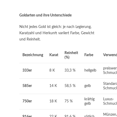
Goldarten und ihre Unterschiede
Nicht jedes Gold ist gleich: je nach Legierung,
Karatzahl und Herkunft variiert Farbe, Gewicht
und Reinheit.
Reinheit
Bezeichnung
Karat
Farbe
Verwen
(%)
preiswer
333er
8 K
33,3 %
hellgelb
Schmuc
Standard
585er
14 K
58,5 %
gelb
Schmuc
kräftig
Luxus-
750er
18 K
75 %
gelb
Schmuc
Münzen,
916er
22 K
91,6 %
rötlich