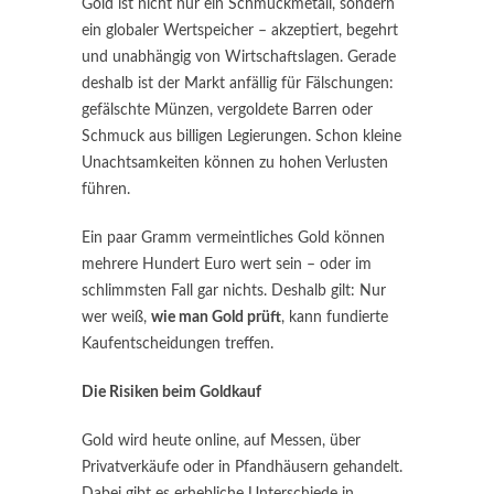
Gold ist nicht nur ein Schmuckmetall, sondern
ein globaler Wertspeicher – akzeptiert, begehrt
und unabhängig von Wirtschaftslagen. Gerade
deshalb ist der Markt anfällig für Fälschungen:
gefälschte Münzen, vergoldete Barren oder
Schmuck aus billigen Legierungen. Schon kleine
Unachtsamkeiten können zu hohen Verlusten
führen.
Ein paar Gramm vermeintliches Gold können
mehrere Hundert Euro wert sein – oder im
schlimmsten Fall gar nichts. Deshalb gilt: Nur
wer weiß,
wie man Gold prüft
, kann fundierte
Kaufentscheidungen treffen.
Die Risiken beim Goldkauf
Gold wird heute online, auf Messen, über
Privatverkäufe oder in Pfandhäusern gehandelt.
Dabei gibt es erhebliche Unterschiede in