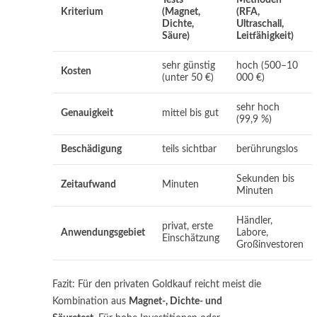
Tests
Methoden
Kriterium
(Magnet,
(RFA,
Dichte,
Ultraschall,
Säure)
Leitfähigkeit)
sehr günstig
hoch (500–10
Kosten
(unter 50 €)
000 €)
sehr hoch
Genauigkeit
mittel bis gut
(99,9 %)
Beschädigung
teils sichtbar
berührungslos
Sekunden bis
Zeitaufwand
Minuten
Minuten
Händler,
privat, erste
Anwendungsgebiet
Labore,
Einschätzung
Großinvestoren
Fazit: Für den privaten Goldkauf reicht meist die
Kombination aus
Magnet-, Dichte- und