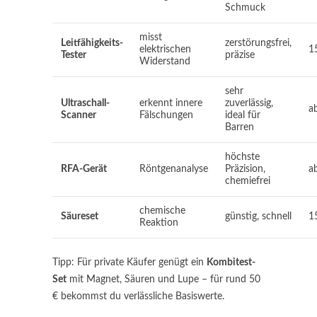
Schmuck
misst
Leitfähigkeits-
zerstörungsfrei,
elektrischen
1
Tester
präzise
Widerstand
sehr
Ultraschall-
erkennt innere
zuverlässig,
a
Scanner
Fälschungen
ideal für
Barren
höchste
RFA-Gerät
Röntgenanalyse
Präzision,
a
chemiefrei
chemische
Säureset
günstig, schnell
1
Reaktion
Tipp: Für private Käufer genügt ein
Kombitest-
Set
mit Magnet, Säuren und Lupe – für rund 50
€ bekommst du verlässliche Basiswerte.