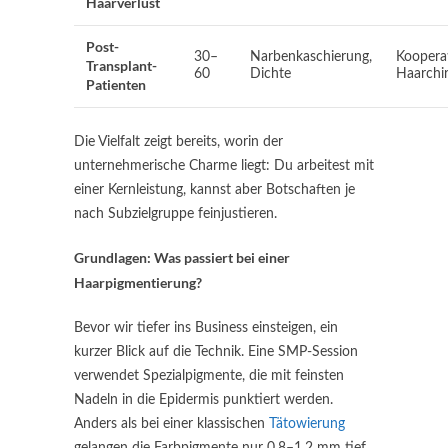
Haarverlust
Post-
30–
Narbenkaschierung,
Koopera
Transplant-
60
Dichte
Haarchi
Patienten
Die Vielfalt zeigt bereits, worin der
unternehmerische Charme liegt: Du arbeitest mit
einer Kernleistung, kannst aber Botschaften je
nach Subzielgruppe feinjustieren.
Grundlagen: Was passiert bei einer
Haarpigmentierung?
Bevor wir tiefer ins Business einsteigen, ein
kurzer Blick auf die Technik. Eine SMP-Session
verwendet Spezialpigmente, die mit feinsten
Nadeln in die Epidermis punktiert werden.
Anders als bei einer klassischen
Tätowierung
gelangen die Farbpigmente nur 0,8–1,2 mm tief