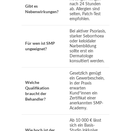
nach 24 Stunden
Gibt es
ab. Allergien sind
Nebenwirkungen?
selten, Patch-Test
empfohlen.
Bei aktiver Psoriasis,
starker Seborrhoea
oder keloidaler
Für wen ist SMP
Narbenbildung
ungeeignet?
sollte erst ein
Dermatologe
konsultiert werden.
Gesetzlich genügt
ein Gewerbeschein,
Welche
in der Praxis
Qualifikation
erwarten
braucht der
Kund*innen ein
Zertifikat einer
Behandler?
anerkannten SMP-
Academy.
Ab 10 000 € lässt
sich ein Basis-
Wie hoch ist der
Studio inklusive