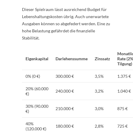
Dieser Spielraum lässt ausreichend Budget für
Lebenshaltungskosten übrig. Auch unerwartete
Ausgaben können so abgefedert werden. Eine zu
hohe Belastung gefährdet die finanzielle
Stabilität.
Monatli
Eigenkapital
Darlehenssumme
Zinssatz
Rate (2
Tilgung)
0% (0 €)
300.000 €
3,5%
1.375 €
20% (60.000
240.000 €
3,2%
1.040 €
€)
30% (90.000
210.000 €
3,0%
875 €
€)
40%
180.000 €
2,8%
725 €
(120.000 €)