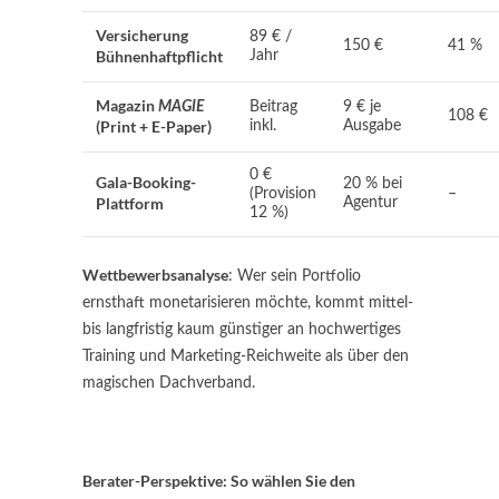
Versicherung
89 € /
150 €
41 %
Bühnenhaftpflicht
Jahr
Magazin
MAGIE
Beitrag
9 € je
108 €
(Print + E-Paper)
inkl.
Ausgabe
0 €
Gala-Booking-
20 % bei
(Provision
–
Plattform
Agentur
12 %)
Wettbewerbsanalyse
: Wer sein Portfolio
ernsthaft monetarisieren möchte, kommt mittel-
bis langfristig kaum günstiger an hochwertiges
Training und Marketing-Reichweite als über den
magischen Dachverband.
Berater-Perspektive: So wählen Sie den