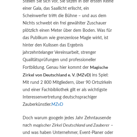
Stellen Sie sich vor, Sie sitzen in der ersten Reihe
einer Gala, das Saallicht erlischt, ein
Scheinwerfer trifft die Bühne – und aus dem
Nichts schwebt ein frei gewählter Zuschauer
plötzlich einen Meter über dem Boden. Was für
das Publikum wie grenzenlose Magie wirkt, ist
hinter den Kulissen das Ergebnis
jahrzehntelanger Vereinsarbeit, strenger
Qualitätsprüfungen und professioneller
Magische
Fortbildung. Genau hier kommt der
Zirkel von Deutschland e. V. (MZvD)
ins Spiel:
Mit rund 2 800 Mitgliedern, über 90 Ortszirkeln
und einer Fachbibliothek gilt er als wichtigste
Interessenvertretung deutschsprachiger
Zauberkünstler.
MZvD
Doch warum googeln jedes Jahr Zehntausende
nach
magischer Zirkel Deutschland und Zauberer
–
und was haben Unternehmer, Event-Planer oder