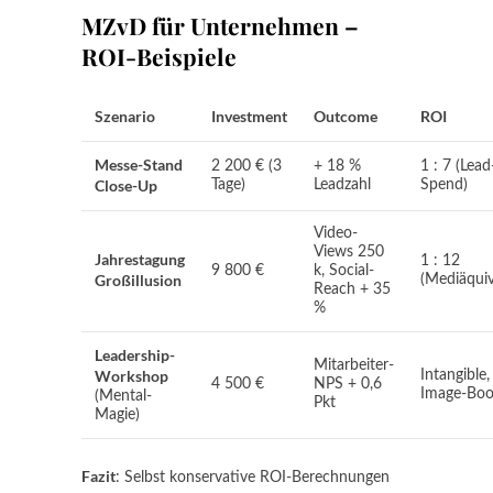
MZvD für Unternehmen –
ROI-Beispiele
Szenario
Investment
Outcome
ROI
Messe-Stand
2 200 € (3
+ 18 %
1 : 7 (Lead
Close-Up
Tage)
Leadzahl
Spend)
Video-
Views 250
Jahrestagung
1 : 12
9 800 €
k, Social-
Großillusion
(Mediäquiv
Reach + 35
%
Leadership-
Mitarbeiter-
Workshop
Intangible,
4 500 €
NPS + 0,6
Image-Boo
(Mental-
Pkt
Magie)
Fazit
: Selbst konservative ROI-Berechnungen