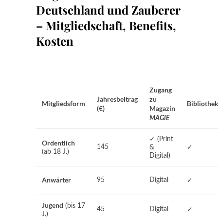
Deutschland und Zauberer
– Mitgliedschaft, Benefits,
Kosten
Zugang
Jahresbeitrag
zu
Mitgliedsform
Bibliothe
(€)
Magazin
MAGIE
✓ (Print
Ordentlich
145
&
✓
(ab 18 J.)
Digital)
Anwärter
95
Digital
✓
Jugend
(bis 17
45
Digital
✓
J.)