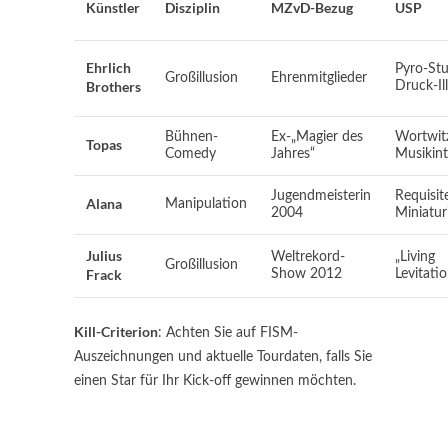
Künstler
Disziplin
MZvD-Bezug
USP
Ehrlich
Pyro-Stu
Großillusion
Ehrenmitglieder
Brothers
Druck-Il
Bühnen-
Ex-„Magier des
Wortwit
Topas
Comedy
Jahres“
Musikint
Jugendmeisterin
Requisit
Alana
Manipulation
2004
Miniatur
Julius
Weltrekord-
„Living
Großillusion
Frack
Show 2012
Levitati
Kill-Criterion
: Achten Sie auf FISM-
Auszeichnungen und aktuelle Tourdaten, falls Sie
einen Star für Ihr Kick-off gewinnen möchten.