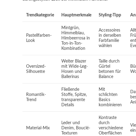
Trendkategorie
Hauptmerkmale
Styling-Tipp
An
Mintgrün,
Accessoires
All
Himmelblau,
Pastellfarben-
in derselben
Frü
Himbeerrosa in
Look
Farbfamilie
en
Ton-in-Ton-
wählen
Ev
Kombination
Weiter Blazer
Taille durch
Oversized-
mit Wide-Leg-
Gürtel
Bür
Silhouette
Hosen und
betonen für
Wo
Ballerinas
Balance
Fließende
Mit
Dat
Romantik-
Stoffe, Spitze,
schlichten
be
Trend
transparente
Basics
An
Details
kombinieren
Kontraste
Leder und
durch
Vie
Material-Mix
Denim, Bouclé-
verschiedene
ein
Texturen
Oberflächen