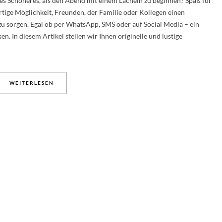
t es Schöneres, als den Abend mit einem Lächeln zu beginnen? Spaß für
rtige Möglichkeit, Freunden, der Familie oder Kollegen einen
u sorgen. Egal ob per WhatsApp, SMS oder auf Social Media – ein
en. In diesem Artikel stellen wir Ihnen originelle und lustige
WEITERLESEN