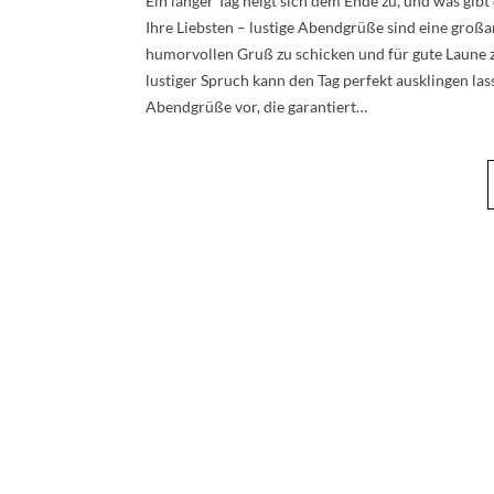
Ein langer Tag neigt sich dem Ende zu, und was gib
Ihre Liebsten – lustige Abendgrüße sind eine großa
humorvollen Gruß zu schicken und für gute Laune z
lustiger Spruch kann den Tag perfekt ausklingen lass
Abendgrüße vor, die garantiert…