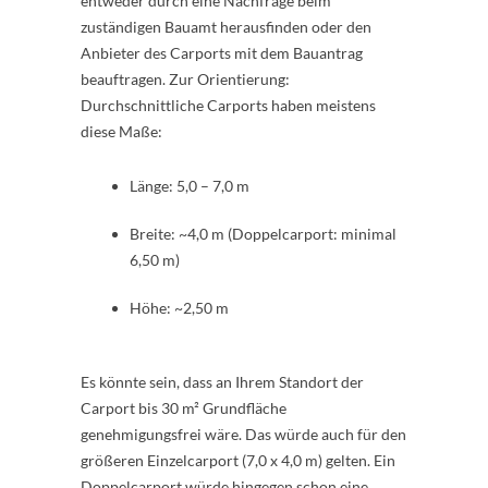
entweder durch eine Nachfrage beim
zuständigen Bauamt herausfinden oder den
Anbieter des Carports mit dem Bauantrag
beauftragen. Zur Orientierung:
Durchschnittliche Carports haben meistens
diese Maße:
Länge: 5,0 – 7,0 m
Breite: ~4,0 m (Doppelcarport: minimal
6,50 m)
Höhe: ~2,50 m
Es könnte sein, dass an Ihrem Standort der
Carport bis 30 m² Grundfläche
genehmigungsfrei wäre. Das würde auch für den
größeren Einzelcarport (7,0 x 4,0 m) gelten. Ein
Doppelcarport würde hingegen schon eine